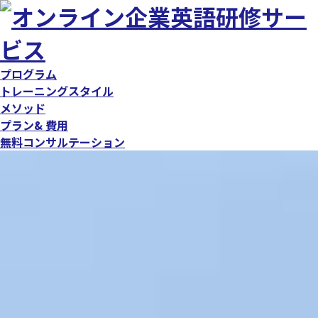
コ
ナ
ン
ビ
テ
ゲ
ン
ー
プログラム
ツ
シ
トレーニングスタイル
に
ョ
メソッド
移
ン
プラン& 費用
動
に
無料コンサルテーション
移
動