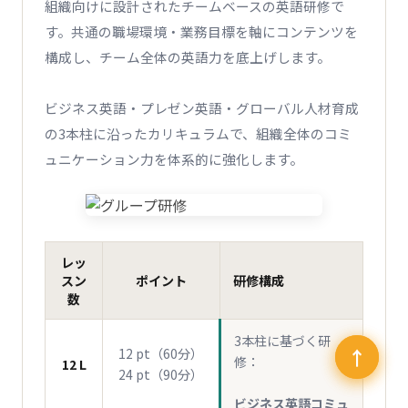
組織向けに設計されたチームベースの英語研修で
す。共通の職場環境・業務目標を軸にコンテンツを
構成し、チーム全体の英語力を底上げします。
ビジネス英語・プレゼン英語・グローバル人材育成
の3本柱に沿ったカリキュラムで、組織全体のコミ
ュニケーション力を体系的に強化します。
レッ
スン
ポイント
研修構成
数
3本柱に基づく研
↑
↑
12 pt（60分）
修：
12 L
24 pt（90分）
ビジネス英語コミュ