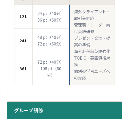
海外クライアント・
24 pt（40分）
12 L
取引先対応
36 pt（60分）
管理職・リーダー向
け英語研修
48 pt（40分）
プレゼン・交渉・提
24 L
72 pt（60分）
案の準備
海外赴任前英語強化
TOEIC・英語資格対
72 pt（40分）
策
36 L
108 pt（60
個別の学習ニーズへ
分）
の対応
グループ研修